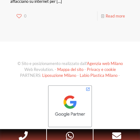
affacciano su internet per
[…]
0
Read more
© Sito e posizionamento realizzato dall'
Agenzia web Milano
Web Revolution. -
Mappa del sito
-
Privacy e cookie
PARTNERS:
Liposuzione Milano
-
Labio Plastica Milano
-