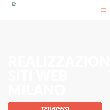
REALIZZAZION
SITI WEB
MILANO
0291675531