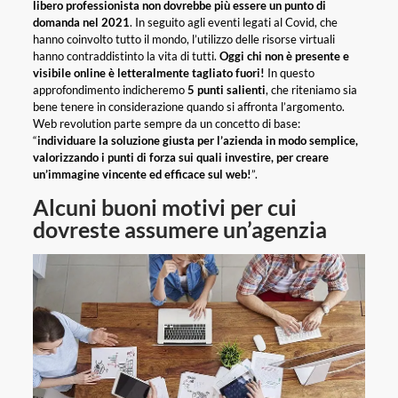
libero professionista non dovrebbe più essere un punto di
domanda nel 2021
. In seguito agli eventi legati al Covid, che
hanno coinvolto tutto il mondo, l’utilizzo delle risorse virtuali
hanno contraddistinto la vita di tutti.
Oggi chi non è presente e
visibile online è letteralmente tagliato fuori!
In questo
approfondimento indicheremo
5 punti salienti
, che riteniamo sia
bene tenere in considerazione quando si affronta l’argomento.
Web revolution parte sempre da un concetto di base:
“
individuare la soluzione giusta per l’azienda in modo semplice,
valorizzando i punti di forza sui quali investire, per creare
un’immagine vincente ed efficace sul web!
”.
Alcuni buoni motivi per cui
dovreste assumere un’agenzia