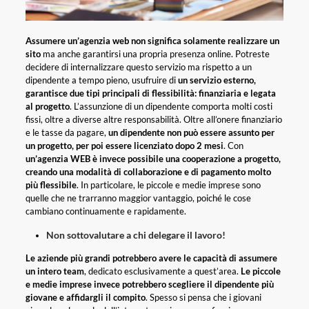
Assumere un’agenzia web non significa solamente realizzare un
sito
ma anche garantirsi una propria presenza online. Potreste
decidere di internalizzare questo servizio ma rispetto a un
dipendente a tempo pieno, usufruire di
un servizio esterno,
garantisce due tipi principali di flessibilità: finanziaria e legata
al progetto
. L’assunzione di un dipendente comporta molti costi
fissi, oltre a diverse altre responsabilità. Oltre all’onere finanziario
e le tasse da pagare,
un dipendente non può essere assunto per
un progetto, per poi essere licenziato dopo 2 mesi
. Con
un’agenzia WEB è invece possibile una cooperazione a progetto,
creando una modalità di collaborazione e di pagamento molto
più flessibile
. In particolare, le piccole e medie imprese sono
quelle che ne trarranno maggior vantaggio, poiché le cose
cambiano continuamente e rapidamente.
Non sottovalutare a chi delegare il lavoro!
Le aziende più grandi potrebbero avere le capacità di assumere
un intero team
, dedicato esclusivamente a quest’area.
Le piccole
e medie imprese invece potrebbero scegliere il dipendente più
giovane e affidargli il compit
o
. Spesso si pensa che i giovani