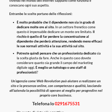
vivendo nel mondo dell’internet sappiano come funziona e
conoscano ogni suo aspetto.
Entrambe le scelte portano delle riflessioni:
È molto probabile che il dipendente non sia in grado di
dedicare molte ore al sito
. In un settore frenetico come
questo è impensabile dedicare un monte ore limitato.
Il
rischio è quello di far perdere la concentrazione al
dipendente che perderà attenzione, rendendo meno efficaci
le sue normali attività e la sua attività sul sito
.
Potreste quindi pensare che un professionista dedicato
sia
la scelta giusta da fare. Anche in questo caso dovete
considerare quanto sia grande il campo del marketing
digitale oggi.
È meglio un tuttologo o uno staff di
professionisti
?
Un’agenzia come Web Revolution può aiutare a realizzare un
sito e la presenza online, con competenza e qualità, lasciando
all’azienda la possibilità di operare al meglio per progredire nel
proprio core business.
Telefona lo
0291675531