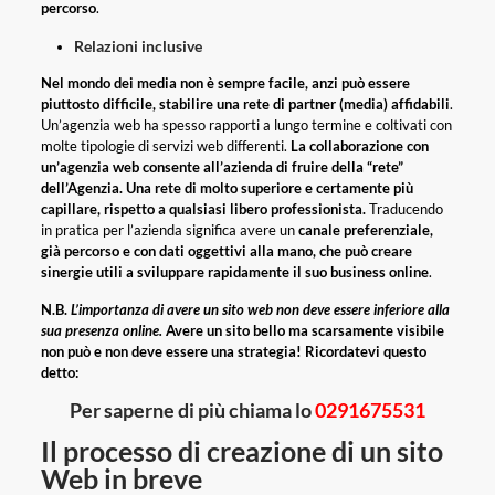
percorso
.
Relazioni inclusive
Nel mondo dei media non è sempre facile, anzi può essere
piuttosto difficile, stabilire una rete di partner (media) affidabili
.
Un’agenzia web ha spesso rapporti a lungo termine e coltivati ​​con
molte tipologie di servizi web differenti.
La collaborazione con
un’agenzia web consente all’azienda di fruire della “rete”
dell’Agenzia.
Una rete di molto superiore e certamente più
capillare, rispetto a qualsiasi libero professionista.
Traducendo
in pratica per l’azienda significa avere un
canale preferenziale,
già percorso e con dati oggettivi alla mano, che può creare
sinergie utili a sviluppare rapidamente il suo business online
.
N.B.
L’importanza di avere un sito web non deve essere inferiore alla
sua presenza online.
Avere un sito bello ma scarsamente visibile
non può e non deve essere una strategia! Ricordatevi questo
detto:
Per saperne di più chiama lo
0291675531
Il processo di creazione di un sito
Web in breve