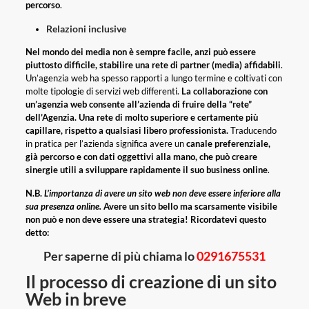
percorso
.
Relazioni inclusive
Nel mondo dei media non è sempre facile, anzi può essere
piuttosto difficile, stabilire una rete di partner (media) affidabili
.
Un’agenzia web ha spesso rapporti a lungo termine e coltivati ​​con
molte tipologie di servizi web differenti.
La collaborazione con
un’agenzia web consente all’azienda di fruire della “rete”
dell’Agenzia.
Una rete di molto superiore e certamente più
capillare, rispetto a qualsiasi libero professionista.
Traducendo
in pratica per l’azienda significa avere un
canale preferenziale,
già percorso e con dati oggettivi alla mano, che può creare
sinergie utili a sviluppare rapidamente il suo business online
.
N.B.
L’importanza di avere un sito web non deve essere inferiore alla
sua presenza online.
Avere un sito bello ma scarsamente visibile
non può e non deve essere una strategia! Ricordatevi questo
detto:
Per saperne di più chiama lo
0291675531
Il processo di creazione di un sito
Web in breve