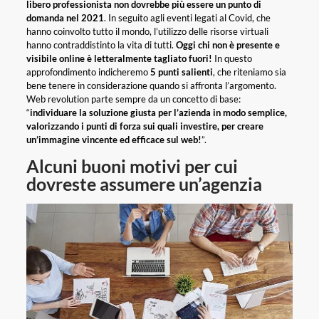
libero professionista non dovrebbe più essere un punto di
domanda nel 2021
. In seguito agli eventi legati al Covid, che
hanno coinvolto tutto il mondo, l’utilizzo delle risorse virtuali
hanno contraddistinto la vita di tutti.
Oggi chi non è presente e
visibile online è letteralmente tagliato fuori!
In questo
approfondimento indicheremo
5 punti salienti
, che riteniamo sia
bene tenere in considerazione quando si affronta l’argomento.
Web revolution parte sempre da un concetto di base:
“
individuare la soluzione giusta per l’azienda in modo semplice,
valorizzando i punti di forza sui quali investire, per creare
un’immagine vincente ed efficace sul web!
”.
Alcuni buoni motivi per cui
dovreste assumere un’agenzia