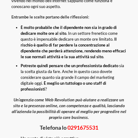
vivendo nel mondo dell’internet sappiano come funziona e
conoscano ogni suo aspetto.
Entrambe le scelte portano delle riflessioni:
È molto probabile che il dipendente non sia in grado di
dedicare molte ore al sito
. In un settore frenetico come
questo è impensabile dedicare un monte ore limitato.
Il
rischio è quello di far perdere la concentrazione al
dipendente che perderà attenzione, rendendo meno efficaci
le sue normali attività e la sua attività sul sito
.
Potreste quindi pensare che un professionista dedicato
sia
la scelta giusta da fare. Anche in questo caso dovete
considerare quanto sia grande il campo del marketing
digitale oggi.
È meglio un tuttologo o uno staff di
professionisti
?
Un’agenzia come Web Revolution può aiutare a realizzare un
sito e la presenza online, con competenza e qualità, lasciando
all’azienda la possibilità di operare al meglio per progredire nel
proprio core business.
Telefona lo
0291675531