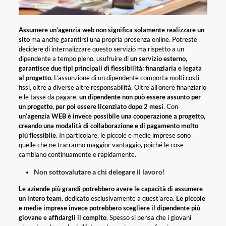
Assumere un’agenzia web non significa solamente realizzare un
sito
ma anche garantirsi una propria presenza online. Potreste
decidere di internalizzare questo servizio ma rispetto a un
dipendente a tempo pieno, usufruire di
un servizio esterno,
garantisce due tipi principali di flessibilità: finanziaria e legata
al progetto
. L’assunzione di un dipendente comporta molti costi
fissi, oltre a diverse altre responsabilità. Oltre all’onere finanziario
e le tasse da pagare,
un dipendente non può essere assunto per
un progetto, per poi essere licenziato dopo 2 mesi
. Con
un’agenzia WEB è invece possibile una cooperazione a progetto,
creando una modalità di collaborazione e di pagamento molto
più flessibile
. In particolare, le piccole e medie imprese sono
quelle che ne trarranno maggior vantaggio, poiché le cose
cambiano continuamente e rapidamente.
Non sottovalutare a chi delegare il lavoro!
Le aziende più grandi potrebbero avere le capacità di assumere
un intero team
, dedicato esclusivamente a quest’area.
Le piccole
e medie imprese invece potrebbero scegliere il dipendente più
giovane e affidargli il compit
o
. Spesso si pensa che i giovani