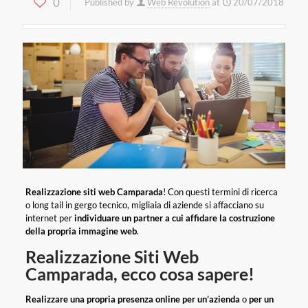
0
Published by
Web Revolution
at
20/07/2018
Realizzazione siti web Camparada
! Con questi termini di ricerca
o long tail in gergo tecnico, migliaia di aziende si affacciano su
internet per
individuare un partner a cui affidare la costruzione
della propria immagine web
.
Realizzazione Siti Web
Camparada, ecco cosa sapere!
Realizzare una propria presenza online per un’azienda
o
per un