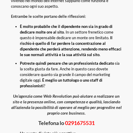
vivendo nel mondo dell’internet sappiano come funziona e
conoscano ogni suo aspetto.
Entrambe le scelte portano delle riflessioni:
È molto probabile che il dipendente non sia in grado di
dedicare molte ore al sito
. In un settore frenetico come
questo è impensabile dedicare un monte ore limitato.
Il
rischio è quello di far perdere la concentrazione al
dipendente che perderà attenzione, rendendo meno efficaci
le sue normali attività e la sua attività sul sito
.
Potreste quindi pensare che un professionista dedicato
sia
la scelta giusta da fare. Anche in questo caso dovete
considerare quanto sia grande il campo del marketing
digitale oggi.
È meglio un tuttologo o uno staff di
professionisti
?
Un’agenzia come Web Revolution può aiutare a realizzare un
sito e la presenza online, con competenza e qualità, lasciando
all’azienda la possibilità di operare al meglio per progredire nel
proprio core business.
Telefona lo
0291675531