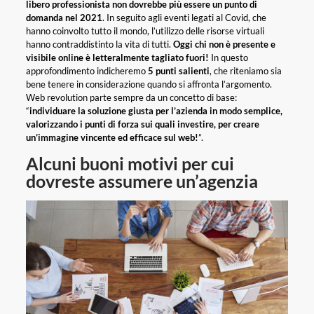
libero professionista non dovrebbe più essere un punto di
domanda nel 2021
. In seguito agli eventi legati al Covid, che
hanno coinvolto tutto il mondo, l’utilizzo delle risorse virtuali
hanno contraddistinto la vita di tutti.
Oggi chi non è presente e
visibile online è letteralmente tagliato fuori!
In questo
approfondimento indicheremo
5 punti salienti
, che riteniamo sia
bene tenere in considerazione quando si affronta l’argomento.
Web revolution parte sempre da un concetto di base:
“
individuare la soluzione giusta per l’azienda in modo semplice,
valorizzando i punti di forza sui quali investire, per creare
un’immagine vincente ed efficace sul web!
”.
Alcuni buoni motivi per cui
dovreste assumere un’agenzia