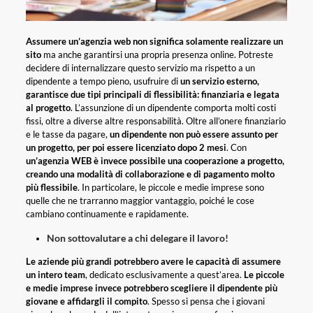
Assumere un’agenzia web non significa solamente realizzare un
sito
ma anche garantirsi una propria presenza online. Potreste
decidere di internalizzare questo servizio ma rispetto a un
dipendente a tempo pieno, usufruire di
un servizio esterno,
garantisce due tipi principali di flessibilità: finanziaria e legata
al progetto
. L’assunzione di un dipendente comporta molti costi
fissi, oltre a diverse altre responsabilità. Oltre all’onere finanziario
e le tasse da pagare,
un dipendente non può essere assunto per
un progetto, per poi essere licenziato dopo 2 mesi
. Con
un’agenzia WEB è invece possibile una cooperazione a progetto,
creando una modalità di collaborazione e di pagamento molto
più flessibile
. In particolare, le piccole e medie imprese sono
quelle che ne trarranno maggior vantaggio, poiché le cose
cambiano continuamente e rapidamente.
Non sottovalutare a chi delegare il lavoro!
Le aziende più grandi potrebbero avere le capacità di assumere
un intero team
, dedicato esclusivamente a quest’area.
Le piccole
e medie imprese invece potrebbero scegliere il dipendente più
giovane e affidargli il compit
o
. Spesso si pensa che i giovani