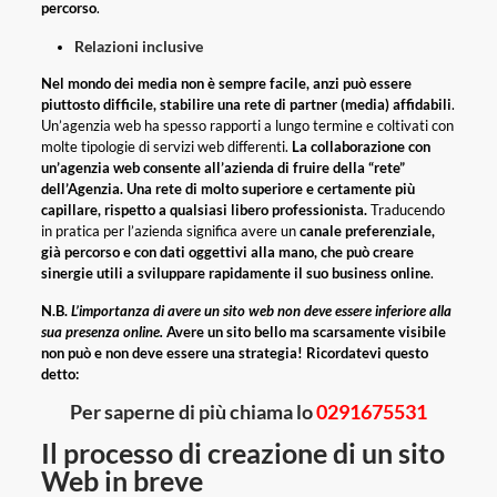
percorso
.
Relazioni inclusive
Nel mondo dei media non è sempre facile, anzi può essere
piuttosto difficile, stabilire una rete di partner (media) affidabili
.
Un’agenzia web ha spesso rapporti a lungo termine e coltivati ​​con
molte tipologie di servizi web differenti.
La collaborazione con
un’agenzia web consente all’azienda di fruire della “rete”
dell’Agenzia.
Una rete di molto superiore e certamente più
capillare, rispetto a qualsiasi libero professionista.
Traducendo
in pratica per l’azienda significa avere un
canale preferenziale,
già percorso e con dati oggettivi alla mano, che può creare
sinergie utili a sviluppare rapidamente il suo business online
.
N.B.
L’importanza di avere un sito web non deve essere inferiore alla
sua presenza online.
Avere un sito bello ma scarsamente visibile
non può e non deve essere una strategia! Ricordatevi questo
detto:
Per saperne di più chiama lo
0291675531
Il processo di creazione di un sito
Web in breve