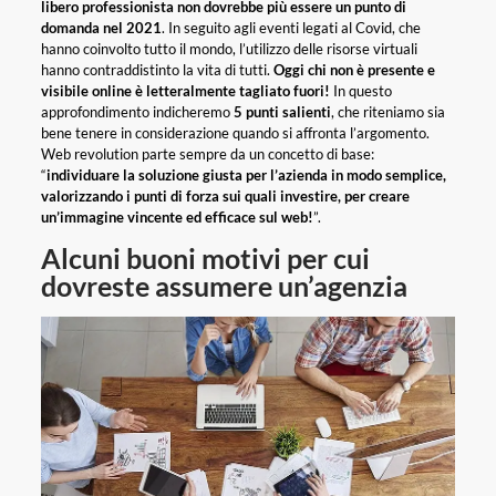
libero professionista non dovrebbe più essere un punto di
domanda nel 2021
. In seguito agli eventi legati al Covid, che
hanno coinvolto tutto il mondo, l’utilizzo delle risorse virtuali
hanno contraddistinto la vita di tutti.
Oggi chi non è presente e
visibile online è letteralmente tagliato fuori!
In questo
approfondimento indicheremo
5 punti salienti
, che riteniamo sia
bene tenere in considerazione quando si affronta l’argomento.
Web revolution parte sempre da un concetto di base:
“
individuare la soluzione giusta per l’azienda in modo semplice,
valorizzando i punti di forza sui quali investire, per creare
un’immagine vincente ed efficace sul web!
”.
Alcuni buoni motivi per cui
dovreste assumere un’agenzia