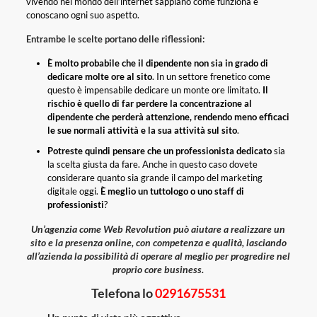
vivendo nel mondo dell’internet sappiano come funziona e
conoscano ogni suo aspetto.
Entrambe le scelte portano delle riflessioni:
È molto probabile che il dipendente non sia in grado di
dedicare molte ore al sito
. In un settore frenetico come
questo è impensabile dedicare un monte ore limitato.
Il
rischio è quello di far perdere la concentrazione al
dipendente che perderà attenzione, rendendo meno efficaci
le sue normali attività e la sua attività sul sito
.
Potreste quindi pensare che un professionista dedicato
sia
la scelta giusta da fare. Anche in questo caso dovete
considerare quanto sia grande il campo del marketing
digitale oggi.
È meglio un tuttologo o uno staff di
professionisti
?
Un’agenzia come Web Revolution può aiutare a realizzare un
sito e la presenza online, con competenza e qualità, lasciando
all’azienda la possibilità di operare al meglio per progredire nel
proprio core business.
Telefona lo
0291675531