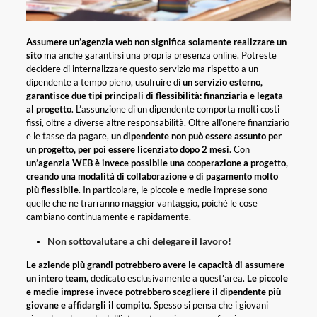
Assumere un’agenzia web non significa solamente realizzare un
sito
ma anche garantirsi una propria presenza online. Potreste
decidere di internalizzare questo servizio ma rispetto a un
dipendente a tempo pieno, usufruire di
un servizio esterno,
garantisce due tipi principali di flessibilità: finanziaria e legata
al progetto
. L’assunzione di un dipendente comporta molti costi
fissi, oltre a diverse altre responsabilità. Oltre all’onere finanziario
e le tasse da pagare,
un dipendente non può essere assunto per
un progetto, per poi essere licenziato dopo 2 mesi
. Con
un’agenzia WEB è invece possibile una cooperazione a progetto,
creando una modalità di collaborazione e di pagamento molto
più flessibile
. In particolare, le piccole e medie imprese sono
quelle che ne trarranno maggior vantaggio, poiché le cose
cambiano continuamente e rapidamente.
Non sottovalutare a chi delegare il lavoro!
Le aziende più grandi potrebbero avere le capacità di assumere
un intero team
, dedicato esclusivamente a quest’area.
Le piccole
e medie imprese invece potrebbero scegliere il dipendente più
giovane e affidargli il compit
o
. Spesso si pensa che i giovani